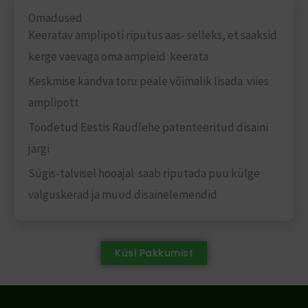
Omadused
Keeratav amplipoti riputus aas- selleks, et saaksid
kerge vaevaga oma ampleid keerata
Keskmise kandva toru peale võimalik lisada viies
amplipott
Toodetud Eestis Raudlehe patenteeritud disaini
järgi
Sügis-talvisel hooajal saab riputada puu külge
valguskerad ja muud disainelemendid
Küsi Pakkumist