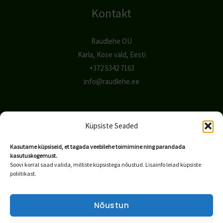
Kontakt
Raudlehe OÜ
Karla, Kose vald, Eesti
+372 5342 7163
info@raudlehe.ee
Kiirlingid
Küpsiste Seaded
Meist
Kasutame küpsiseid, et tagada veebilehe toimimine ning parandada
kasutuskogemust.
Tooted
Soovi korral saad valida, milliste küpsistega nõustud. Lisainfo leiad küpsiste
Galerii
poliitikast.
KKK
Nõustun