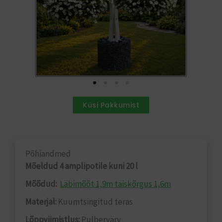
Küsi Pakkumist
Põhiandmed
Mõeldud 4 amplipotile kuni 20 l
Mõõdud:
Läbimõõt 1,9m täiskõrgus 1,6m
Materjal:
Kuumtsingitud teras
Lõppviimistlus:
Pulbervärv