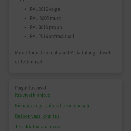
RAL 9016 valge
RAL 9005 must
RAL 8019 pruun
RAL 7016 antrasiithall
Muud toonid võimalikud RAL kataloogi alusel
eritellimusel
Paigaldusviisid
Kruvivai kinnitus
Kiilankrutega valmis betoonlausele
Betoon vaasi kinnitus
Teisaldatav alusraam