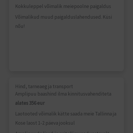
Kokkuleppel võimalik meiepoolne paigaldus
Võimalikud muud paigalduslahendused. Küsi
nõu!
Hind, tarneaeg ja transport
Amplipuu baashind ilma kinnitusvahenditeta
alates 356 eur
Laotooted võimalik kätte saada meie Tallinna ja
Kose laost 1-2 päeva jooksul