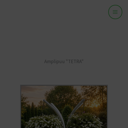
Skip
To
Content
Amplipuu "TETRA"