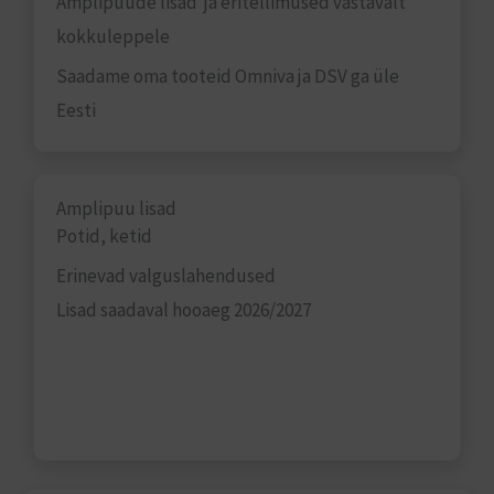
Amplipuude lisad ja eritellimused vastavalt
kokkuleppele
Saadame oma tooteid Omniva ja DSV ga üle
Eesti
Amplipuu lisad
Potid, ketid
Erinevad valguslahendused
Lisad saadaval hooaeg 2026/2027